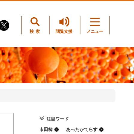
検索
閲覧支援
メニュー
注目ワード
。
市田柿
あったかてらす