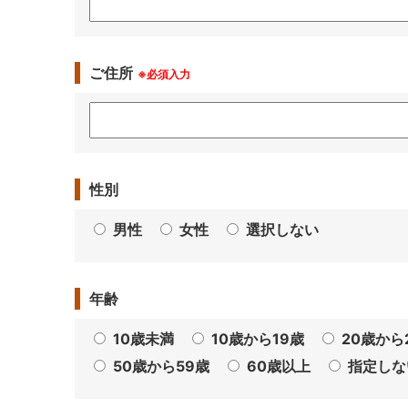
ご住所
※必須入力
性別
男性
女性
選択しない
年齢
10歳未満
10歳から19歳
20歳から
50歳から59歳
60歳以上
指定しな