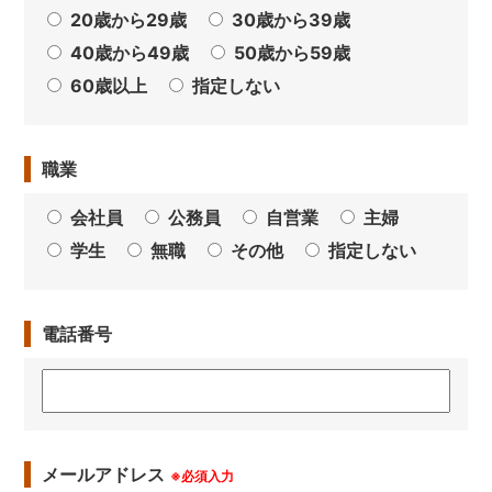
20歳から29歳
30歳から39歳
40歳から49歳
50歳から59歳
60歳以上
指定しない
職業
会社員
公務員
自営業
主婦
学生
無職
その他
指定しない
電話番号
メールアドレス
※必須入力