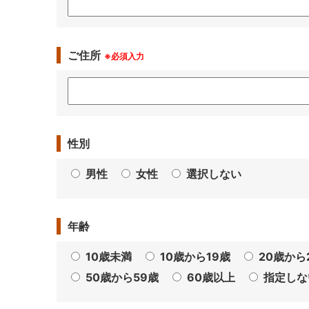
ご住所
※必須入力
性別
男性
女性
選択しない
年齢
10歳未満
10歳から19歳
20歳から
50歳から59歳
60歳以上
指定しな