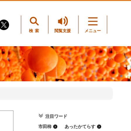
検索
閲覧支援
メニュー
注目ワード
。
市田柿
あったかてらす