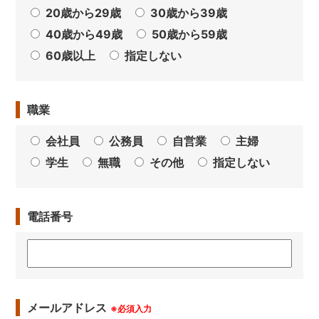
20歳から29歳
30歳から39歳
40歳から49歳
50歳から59歳
60歳以上
指定しない
職業
会社員
公務員
自営業
主婦
学生
無職
その他
指定しない
電話番号
メールアドレス
※必須入力