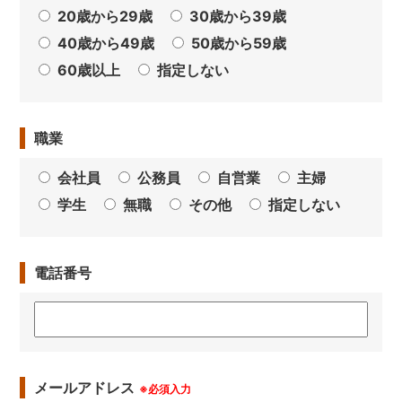
20歳から29歳
30歳から39歳
40歳から49歳
50歳から59歳
60歳以上
指定しない
職業
会社員
公務員
自営業
主婦
学生
無職
その他
指定しない
電話番号
メールアドレス
※必須入力