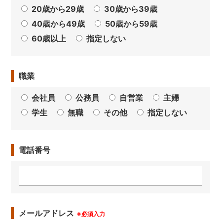
20歳から29歳
30歳から39歳
40歳から49歳
50歳から59歳
60歳以上
指定しない
職業
会社員
公務員
自営業
主婦
学生
無職
その他
指定しない
電話番号
メールアドレス
※必須入力