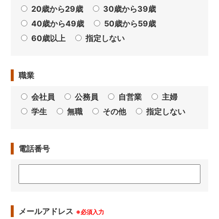
20歳から29歳
30歳から39歳
40歳から49歳
50歳から59歳
60歳以上
指定しない
職業
会社員
公務員
自営業
主婦
学生
無職
その他
指定しない
電話番号
メールアドレス
※必須入力