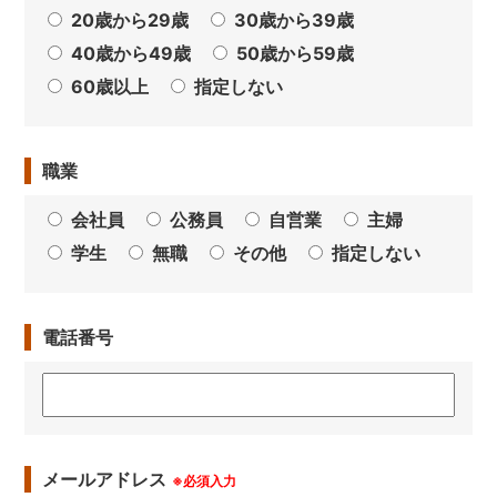
20歳から29歳
30歳から39歳
40歳から49歳
50歳から59歳
60歳以上
指定しない
職業
会社員
公務員
自営業
主婦
学生
無職
その他
指定しない
電話番号
メールアドレス
※必須入力