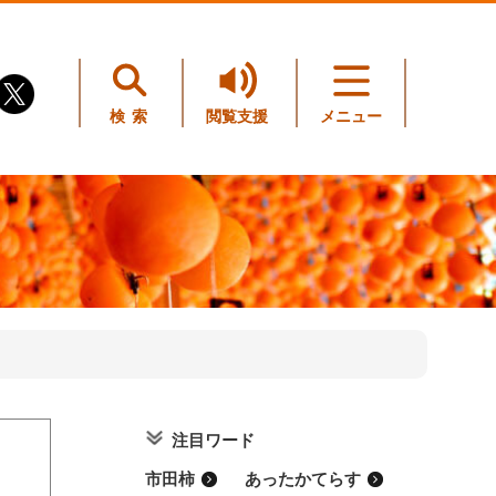
検索
閲覧支援
メニュー
注目ワード
。
市田柿
あったかてらす