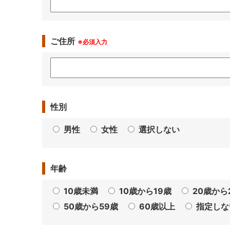
ご住所
※必須入力
性別
男性
女性
選択しない
年齢
10歳未満
10歳から19歳
20歳から
50歳から59歳
60歳以上
指定しな