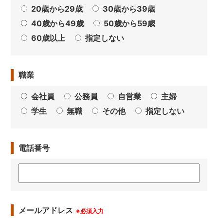
20歳から29歳
30歳から39歳
40歳から49歳
50歳から59歳
60歳以上
指定しない
職業
会社員
公務員
自営業
主婦
学生
無職
その他
指定しない
電話番号
メールアドレス
※必須入力