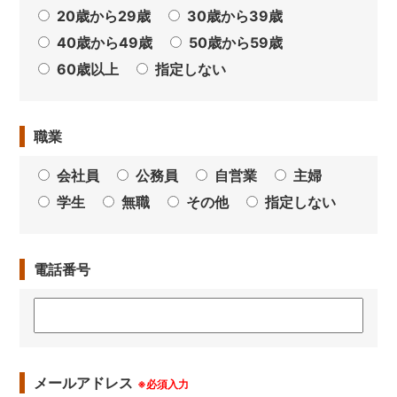
20歳から29歳
30歳から39歳
40歳から49歳
50歳から59歳
60歳以上
指定しない
職業
会社員
公務員
自営業
主婦
学生
無職
その他
指定しない
電話番号
メールアドレス
※必須入力