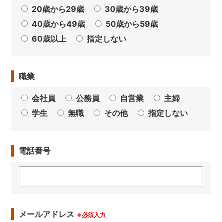
20歳から29歳
30歳から39歳
40歳から49歳
50歳から59歳
60歳以上
指定しない
職業
会社員
公務員
自営業
主婦
学生
無職
その他
指定しない
電話番号
メールアドレス
※必須入力