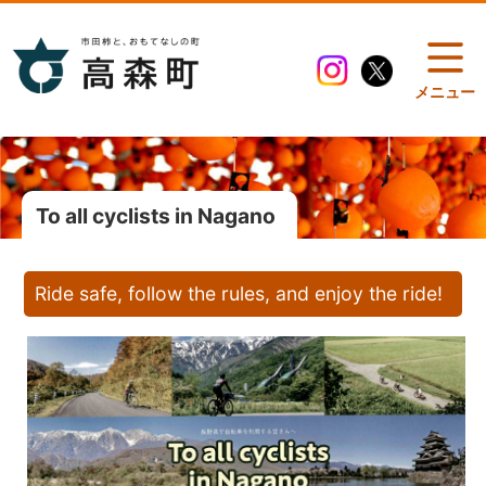
メニュー
To all cyclists in Nagano
Ride safe, follow the rules, and enjoy the ride!