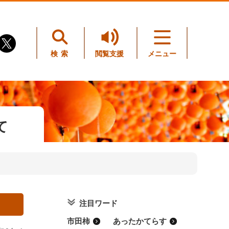
検索
閲覧支援
メニュー
て
注目ワード
市田柿
あったかてらす