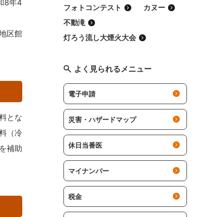
8年4
フォトコンテスト
カヌー
不動滝
地区館
灯ろう流し大煙火大会
よく見られるメニュー
電子申請
料とな
災害・ハザードマップ
料（冷
休日当番医
を補助
マイナンバー
税金