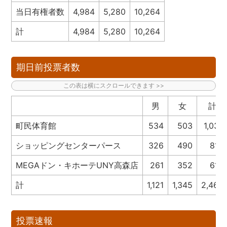
当日有権者数
4,984
5,280
10,264
計
4,984
5,280
10,264
期日前投票者数
男
女
計
町民体育館
534
503
1,037
ショッピングセンターパース
326
490
816
MEGAドン・キホーテUNY高森店
261
352
613
計
1,121
1,345
2,466
投票速報