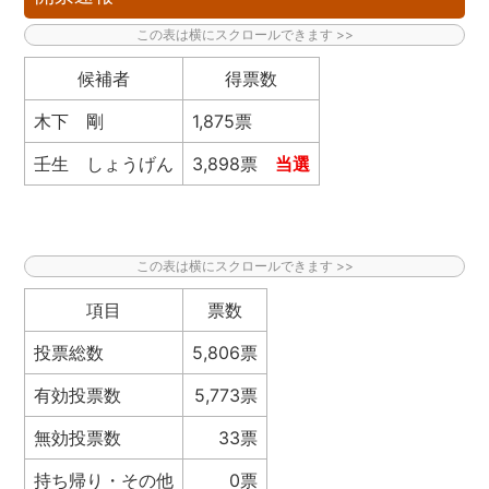
候補者
得票数
木下 剛
1,875票
壬生 しょうげん
3,898票
当選
項目
票数
投票総数
5,806票
有効投票数
5,773票
無効投票数
33票
持ち帰り・その他
0票