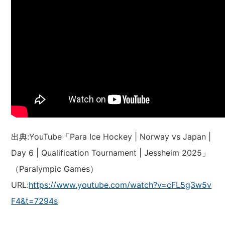
出典:YouTube「Para Ice Hockey | Norway vs Japan |
Day 6 | Qualification Tournament | Jessheim 2025」
（Paralympic Games）
URL:
https://www.youtube.com/watch?v=cFL5g3w5v
F4&t=7294s