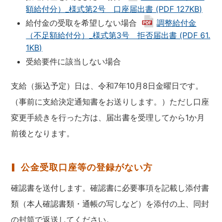
額給付分）_様式第2号 口座届出書 (PDF 127KB)
給付金の受取を希望しない場合
調整給付金
（不足額給付分）_様式第3号 拒否届出書 (PDF 61.
1KB)
受給要件に該当しない場合
支給（振込予定）日は、令和7年10月8日金曜日です。
（事前に支給決定通知書をお送りします。）ただし口座
変更手続きを行った方は、届出書を受理してから1か月
前後となります。
公金受取口座等の登録がない方
確認書を送付します。確認書に必要事項を記載し添付書
類（本人確認書類・通帳の写しなど）を添付の上、同封
の封筒で返送してください。