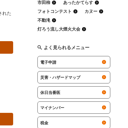
市田柿
あったかてらす
フォトコンテスト
カヌー
された
不動滝
灯ろう流し大煙火大会
よく見られるメニュー
電子申請
災害・ハザードマップ
休日当番医
マイナンバー
税金