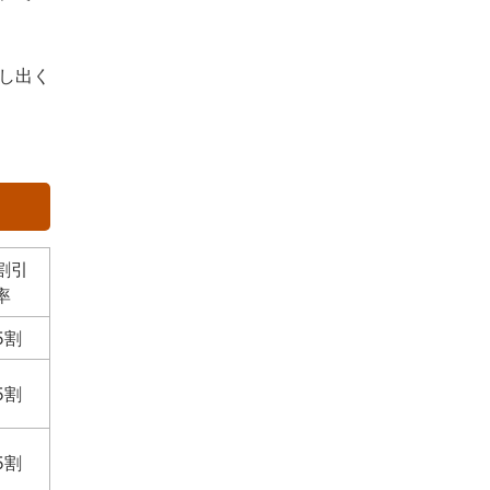
し出く
割引
率
5割
5割
5割