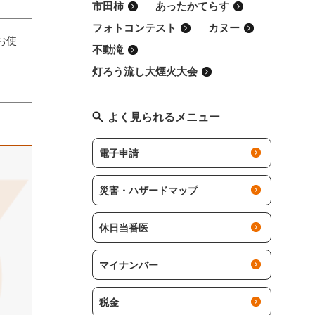
市田柿
あったかてらす
フォトコンテスト
カヌー
お使
不動滝
灯ろう流し大煙火大会
よく見られるメニュー
電子申請
災害・ハザードマップ
休日当番医
マイナンバー
税金