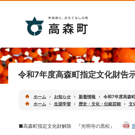
令和7年度高森町指定文化財告
›
›
›
ホーム
お知らせ
新着情報
令和7年度高森
›
›
›
ホーム
生涯学習
歴史・文化・伝統芸能
文
■高森町指定文化財解除 『光明寺の黒松』
告