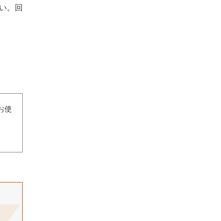
さい。回
お使