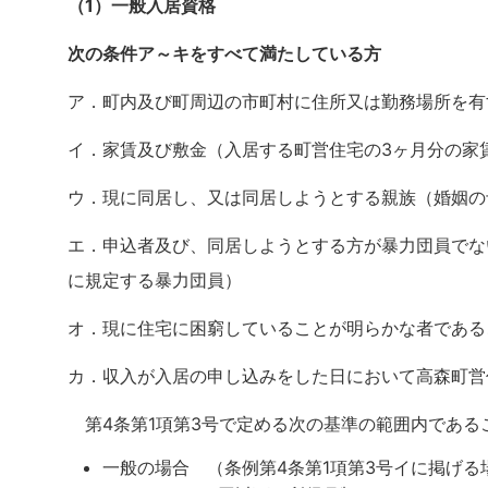
（1）一般入居資格
次の条件ア～キをすべて満たしている方
ア．町内及び町周辺の市町村に住所又は勤務場所を有
イ．家賃及び敷金（入居する町営住宅の3ヶ月分の家
ウ．現に同居し、又は同居しようとする親族（婚姻の
エ．申込者及び、同居しようとする方が暴力団員でな
に規定する暴力団員）
オ．現に住宅に困窮していることが明らかな者である
カ．収入が入居の申し込みをした日において高森町営
第4条第1項第3号で定める次の基準の範囲内である
一般の場合 （条例第4条第1項第3号イに掲げる