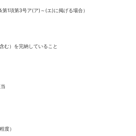
1項第3号ア(ア)～(エ)に掲げる場合）
含む）を完納していること
該当
級程度）