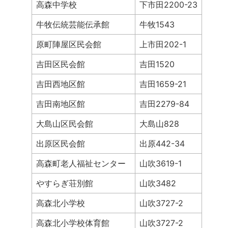
高森中学校
下市田2200-23
牛牧伝統芸能伝承館
牛牧1543
原町陣屋区民会館
上市田202-1
吉田区民会館
吉田1520
吉田西地区館
吉田1659-21
吉田南地区館
吉田2279-84
大島山区民会館
大島山828
出原区民会館
出原442-34
高森町老人福祉センター
山吹3619-1
やすらぎ荘別館
山吹3482
高森北小学校
山吹3727-2
高森北小学校体育館
山吹3727-2