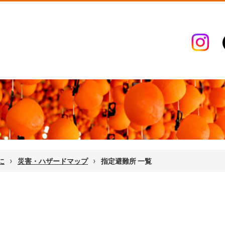
›
›
に
災害・ハザードマップ
指定避難所 一覧