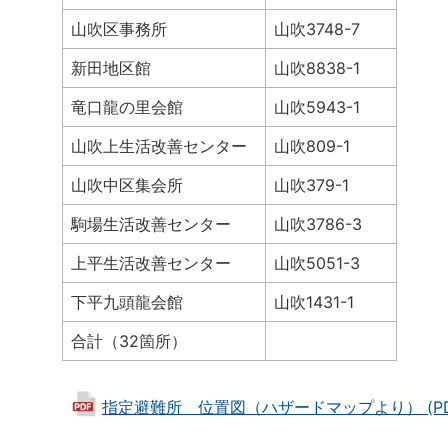
山吹区事務所
山吹3748-7
新田地区館
山吹8838-1
竜口龍の里会館
山吹5943-1
山吹上生活改善センター
山吹809-1
山吹中区集会所
山吹379-1
駒場生活改善センター
山吹3786-3
上平生活改善センター
山吹5051-3
下平九頭龍会館
山吹1431-1
合計（32箇所）
指定避難所 位置図（ハザードマップより） (PDF 