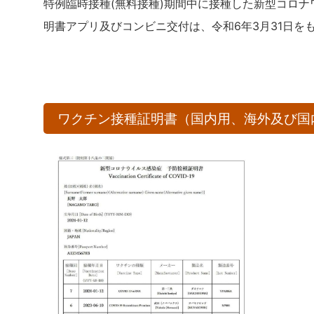
特例臨時接種(無料接種)期間中に接種した新型コロ
明書アプリ及びコンビニ交付は、令和6年3月31日を
ワクチン接種証明書（国内用、海外及び国