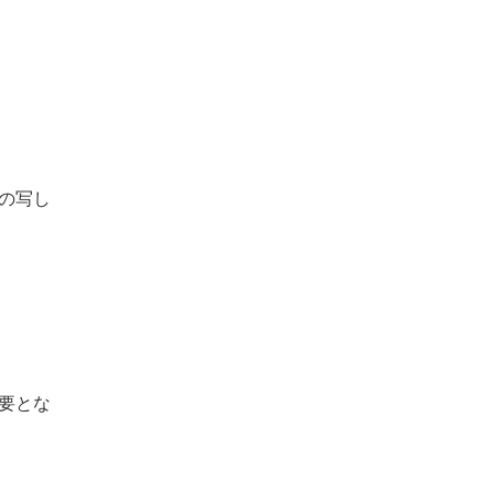
の写し
要とな