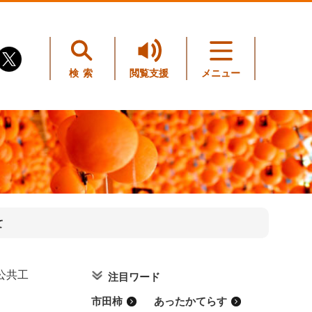
検索
閲覧支援
メニュー
て
公共工
注目ワード
市田柿
あったかてらす