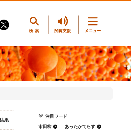
検索
閲覧支援
メニュー
注目ワード
票結果
市田柿
あったかてらす