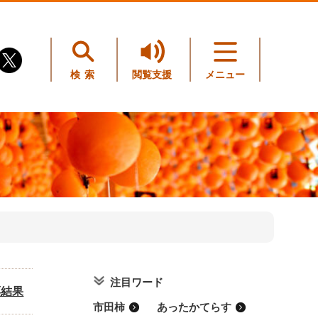
検索
閲覧支援
メニュー
注目ワード
票結果
市田柿
あったかてらす