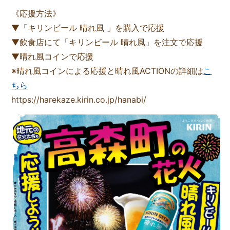
《応援方法》
▼「キリンビール 晴れ風 」を購入で応援
▼飲食店にて「キリンビール 晴れ風」を注文で応援
▼晴れ風コインで応援
※晴れ風コインによる応援と晴れ風ACTIONの詳細は
こ
ちら
https://harekaze.kirin.co.jp/hanabi/