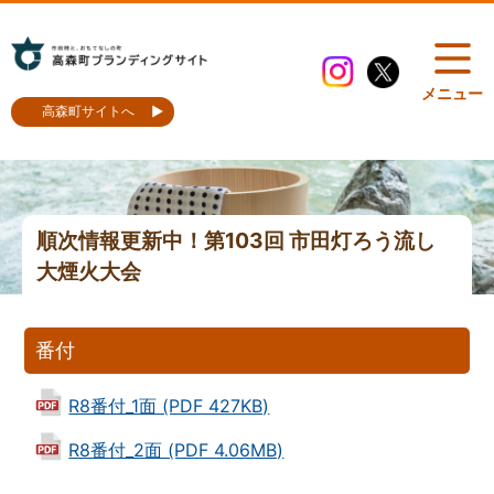
メニュー
高森町サイトへ
順次情報更新中！第103回 市田灯ろう流し
大煙火大会
番付
R8番付_1面 (PDF 427KB)
R8番付_2面 (PDF 4.06MB)