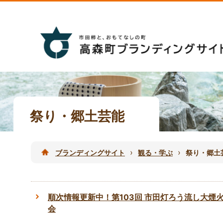
祭り・郷土芸能
›
›
ブランディングサイト
観る・学ぶ
祭り・郷土
順次情報更新中！第103回 市田灯ろう流し大煙
会