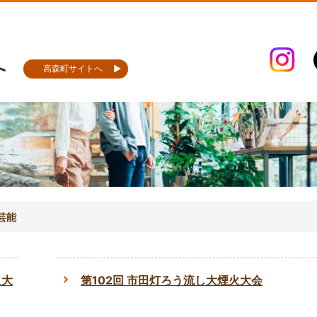
高森町サイトへ
芸能
火大
第102回 市田灯ろう流し大煙火大会