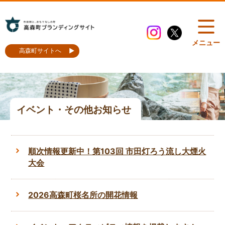
メニュー
高森町サイトへ
イベント・その他お知らせ
順次情報更新中！第103回 市田灯ろう流し大煙火
大会
2026高森町桜名所の開花情報