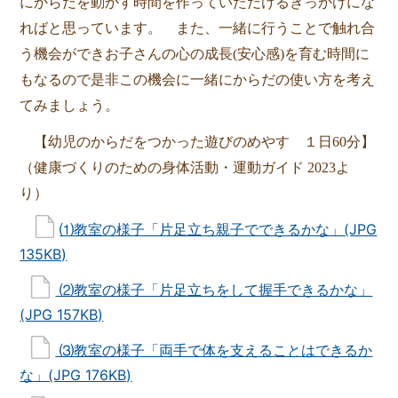
にからだを動かす時間を作っていただけるきっかけにな
ればと思っ
ています。
また、一緒に行うことで触れ合
う機会ができお子さんの心の成長(安心感)を育む時間に
も
なるので
是非この機会に一緒にからだの使い方を考え
てみましょう。
【幼児のからだをつかった遊びのめやす １日60分】
（健康づくりのための身体活動・運動ガイド 2023よ
り）
⑴教室の様子「片足立ち親子でできるかな」(JPG
135KB)
⑵教室の様子「片足立ちをして握手できるかな」
(JPG 157KB)
⑶教室の様子「両手で体を支えることはできるか
な」(JPG 176KB)