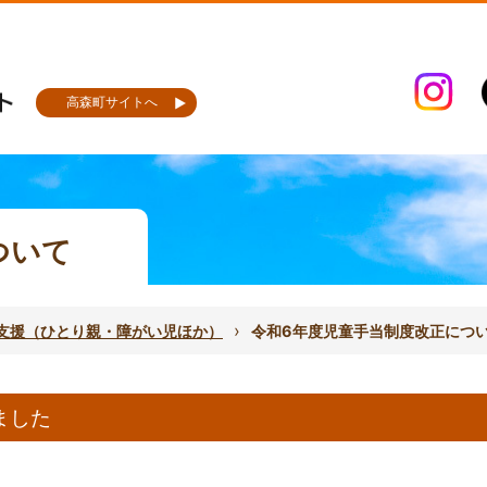
高森町サイトへ
ついて
›
支援（ひとり親・障がい児ほか）
令和6年度児童手当制度改正につ
ました