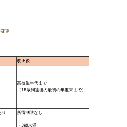
の変更
改正後
高校生年代まで
）
（18歳到達後の最初の年度末まで）
あり
所得制限なし
・3歳未満