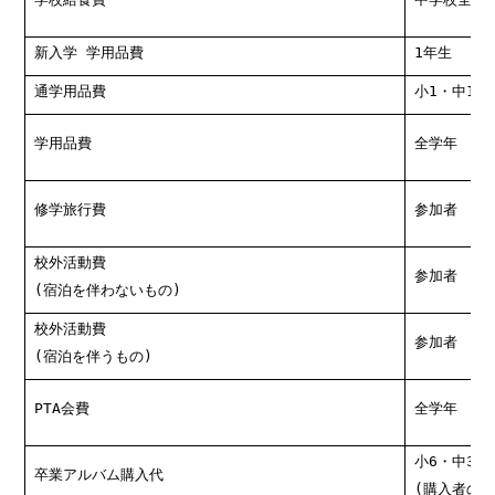
新入学 学用品費
1年生
通学用品費
小1
・
中1以
学用品費
全学年
修学旅行費
参加者
校外活動費
参加者
(
宿泊を伴わないもの
)
校外活動費
参加者
(
宿泊を伴うもの
)
PTA
会費
全学年
小6・中3
卒業アルバム購入代
(
購入者のみ