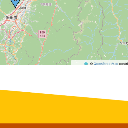
©
OpenStreetMap
contri